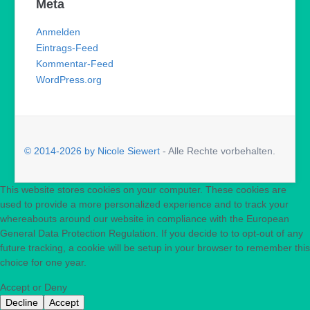
Meta
Anmelden
Eintrags-Feed
Kommentar-Feed
WordPress.org
© 2014-2026 by Nicole Siewert
- Alle Rechte vorbehalten.
This website stores cookies on your computer. These cookies are
used to provide a more personalized experience and to track your
whereabouts around our website in compliance with the European
General Data Protection Regulation. If you decide to to opt-out of any
future tracking, a cookie will be setup in your browser to remember this
choice for one year.
Accept or Deny
Decline
Accept