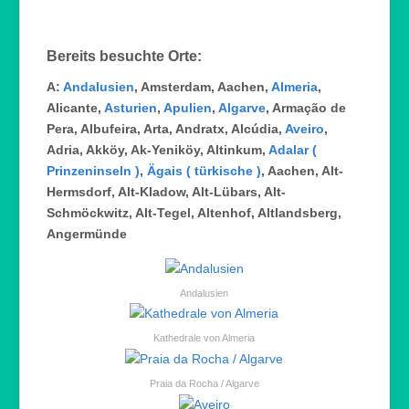
Bereits besuchte Orte:
A:
Andalusien
, Amsterdam, Aachen,
Almeria
,
Alicante,
Asturien
,
Apulien
,
Algarve
, Armação de
Pera, Albufeira, Arta, Andratx, Alcúdia,
Aveiro
,
Adria, Akköy, Ak-Yeniköy, Altinkum,
Adalar (
Prinzeninseln )
,
Ägais ( türkische )
, Aachen, Alt-
Hermsdorf, Alt-Kladow, Alt-Lübars, Alt-
Schmöckwitz, Alt-Tegel, Altenhof, Altlandsberg,
Angermünde
Andalusien
Kathedrale von Almeria
Praia da Rocha / Algarve