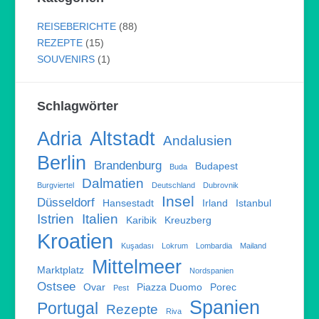
REISEBERICHTE
(88)
REZEPTE
(15)
SOUVENIRS
(1)
Schlagwörter
Adria
Altstadt
Andalusien
Berlin
Brandenburg
Budapest
Buda
Dalmatien
Burgviertel
Deutschland
Dubrovnik
Insel
Düsseldorf
Hansestadt
Irland
Istanbul
Istrien
Italien
Karibik
Kreuzberg
Kroatien
Kuşadası
Lokrum
Lombardia
Mailand
Mittelmeer
Marktplatz
Nordspanien
Ostsee
Ovar
Piazza Duomo
Porec
Pest
Spanien
Portugal
Rezepte
Riva