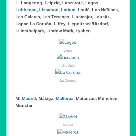
L: Langeoog, Leipzig, Lanzarote, Lagos,
Lübbenau
,
Lissabon
,
Latium
, Loulé, Los Haïtises,
Las Galeras, Las Terrenas, Llucmajor, Lausitz,
Lopar, La Coruña, Liffey, Liepnitzsee/Ützdorf,
Lilienthalpark, Lindow Mark, Lychen
Lagos
Lissabon
La Coruna
M:
Madrid
, Málaga,
Mallorca
, Matanzas, München,
Münster
Madrid