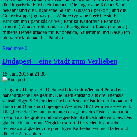
die Ungarische Küche eintauchen. Die ungarische Küche: Sehr
bekannt sind die Ungarische Salami, Gulasch ( pörkölt ) und die
Gulaschsuppe ( gulyás ). Weitere typische Gerichte sind:
Paprikahuhn ( paprikás csirke ) Paprika-Kartoffeln ( Paprikas
krumpli ) Zander frittiert oder als Fischgulasch ( fogas ) Lángos (
frittierte Hefeteigfladen mit Knoblauch, Sauerrahm und Käse ) Ich
bin verrückt danach! Paprika […]
Read more
0
Budapest – eine Stadt zum Verlieben
15. Juni 2015 at 21:38
Ungarns Hauptstadt: Budapest bildet mit Wien und Prag das
habsburgische Dreigestirn. Die Stadt entstand aus drei ehemals
selbständigen Städten: dem flachen Pest am Ostufer der Donau und
Buda und Óbuda am hügeligen Westufer. 1873 wurden sie vereint.
Die „Perle der Donau“ wird auch das „Paris des Ostens“ genannt.
Sie gilt als die größte und aufregendste Stadt Ostmitteleuropas. Das
glaube ich auch ohne Vergleich sofort. Die vielen historischen
Sehenswürdigkeiten, die prächtigen Kaffeehäuser und Bäder und
die tolle Atmosphäre […]