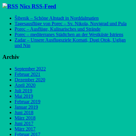
Nics RSS-Feed
Šibenik – Schöne Altstadt in Norddalmatien
Tagesausflüge von Porec – Sv. Nikola, Novigrad und Pula
Porec – Ausflüge, Kulinarisches und Strände
Porec – mediterranes Städtchen an der Westküste Istriens
Zadar – Unsere Ausflugsziele Kornati, Dugi Otok, Ugljan
und Nin
Archiv
September 2022
Februar 2021
Dezember 2020
April 2020
Juli 2019
Mai 2019
Februar 2019
Januar 2019
Juni 2018
März 2018
Juni 2017
März 2017
Februar 2017