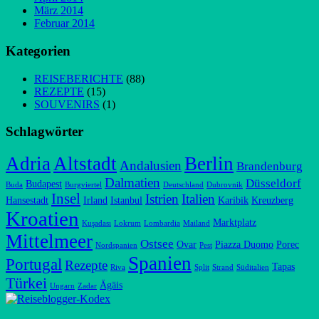
März 2014
Februar 2014
Kategorien
REISEBERICHTE
(88)
REZEPTE
(15)
SOUVENIRS
(1)
Schlagwörter
Adria
Altstadt
Berlin
Andalusien
Brandenburg
Dalmatien
Düsseldorf
Budapest
Buda
Burgviertel
Deutschland
Dubrovnik
Insel
Istrien
Italien
Hansestadt
Irland
Istanbul
Karibik
Kreuzberg
Kroatien
Marktplatz
Kuşadası
Lokrum
Lombardia
Mailand
Mittelmeer
Ostsee
Ovar
Piazza Duomo
Porec
Nordspanien
Pest
Spanien
Portugal
Rezepte
Tapas
Riva
Split
Strand
Süditalien
Türkei
Ägäis
Ungarn
Zadar