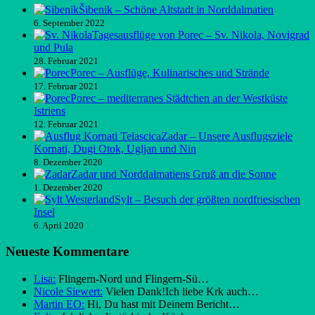
Šibenik – Schöne Altstadt in Norddalmatien
6. September 2022
Tagesausflüge von Porec – Sv. Nikola, Novigrad
und Pula
28. Februar 2021
Porec – Ausflüge, Kulinarisches und Strände
17. Februar 2021
Porec – mediterranes Städtchen an der Westküste
Istriens
12. Februar 2021
Zadar – Unsere Ausflugsziele
Kornati, Dugi Otok, Ugljan und Nin
8. Dezember 2020
Zadar und Norddalmatiens Gruß an die Sonne
1. Dezember 2020
Sylt – Besuch der größten nordfriesischen
Insel
6. April 2020
Neueste Kommentare
Lisa:
Flingern-Nord und Flingern-Sü…
Nicole Siewert:
Vielen Dank!Ich liebe Krk auch…
Martin EO:
Hi, Du hast mit Deinem Bericht…