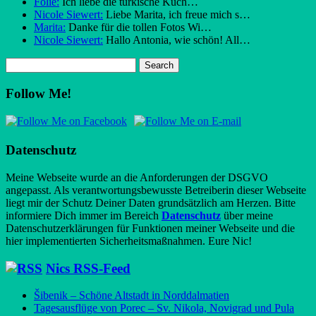
Folie:
Ich liebe die türkische Küch…
Nicole Siewert:
Liebe Marita, ich freue mich s…
Marita:
Danke für die tollen Fotos Wi…
Nicole Siewert:
Hallo Antonia, wie schön! All…
Follow Me!
Datenschutz
Meine Webseite wurde an die Anforderungen der DSGVO
angepasst. Als verantwortungsbewusste Betreiberin dieser Webseite
liegt mir der Schutz Deiner Daten grundsätzlich am Herzen. Bitte
informiere Dich immer im Bereich
Datenschutz
über meine
Datenschutzerklärungen für Funktionen meiner Webseite und die
hier implementierten Sicherheitsmaßnahmen. Eure Nic!
Nics RSS-Feed
Šibenik – Schöne Altstadt in Norddalmatien
Tagesausflüge von Porec – Sv. Nikola, Novigrad und Pula