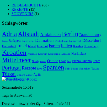
REISEBERICHTE
(88)
REZEPTE
(15)
SOUVENIRS
(1)
Schlagwörter
Adria
Altstadt
Berlin
Andalusien
Brandenburg
Dalmatien
Düsseldorf
Budapest
Buda
Burgviertel
Deutschland
Dubrovnik
Insel
Istrien
Italien
Hansestadt
Irland
Istanbul
Karibik
Kreuzberg
Kroatien
Marktplatz
Kuşadası
Lokrum
Lombardia
Mailand
Mittelmeer
Ostsee
Ovar
Piazza Duomo
Porec
Nordspanien
Pest
Spanien
Portugal
Rezepte
Tapas
Riva
Split
Strand
Süditalien
Türkei
Ägäis
Ungarn
Zadar
Seitenaufrufe
15.619
Tage in Auswahl
30
Durchschnittswert der tägl. Seitenaufrufe
521