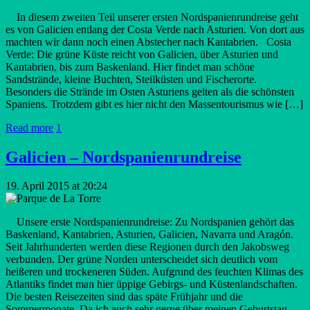
In diesem zweiten Teil unserer ersten Nordspanienrundreise geht
es von Galicien entlang der Costa Verde nach Asturien. Von dort aus
machten wir dann noch einen Abstecher nach Kantabrien. Costa
Verde: Die grüne Küste reicht von Galicien, über Asturien und
Kantabrien, bis zum Baskenland. Hier findet man schöne
Sandstrände, kleine Buchten, Steilküsten und Fischerorte.
Besonders die Strände im Osten Asturiens gelten als die schönsten
Spaniens. Trotzdem gibt es hier nicht den Massentourismus wie […]
Read more
1
Galicien – Nordspanienrundreise
19. April 2015 at 20:24
Unsere erste Nordspanienrundreise: Zu Nordspanien gehört das
Baskenland, Kantabrien, Asturien, Galicien, Navarra und Aragón.
Seit Jahrhunderten werden diese Regionen durch den Jakobsweg
verbunden. Der grüne Norden unterscheidet sich deutlich vom
heißeren und trockeneren Süden. Aufgrund des feuchten Klimas des
Atlantiks findet man hier üppige Gebirgs- und Küstenlandschaften.
Die besten Reisezeiten sind das späte Frühjahr und die
Sommermonate. Da ich auch sehr gerne über meinen Geburtstag