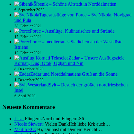
Šibenik – Schöne Altstadt in Norddalmatien
6. September 2022
Tagesausflüge von Porec – Sv. Nikola, Novigrad
und Pula
28. Februar 2021
Porec – Ausflüge, Kulinarisches und Strände
17. Februar 2021
Porec – mediterranes Städtchen an der Westküste
Istriens
12. Februar 2021
Zadar – Unsere Ausflugsziele
Kornati, Dugi Otok, Ugljan und Nin
8. Dezember 2020
Zadar und Norddalmatiens Gruß an die Sonne
1. Dezember 2020
Sylt – Besuch der größten nordfriesischen
Insel
6. April 2020
Neueste Kommentare
Lisa:
Flingern-Nord und Flingern-Sü…
Nicole Siewert:
Vielen Dank!Ich liebe Krk auch…
Martin EO:
Hi, Du hast mit Deinem Bericht…