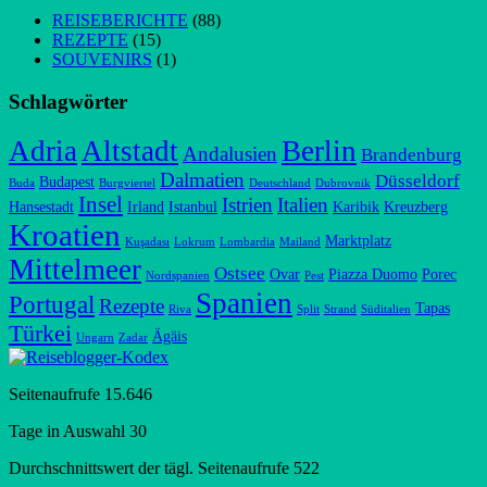
REISEBERICHTE
(88)
REZEPTE
(15)
SOUVENIRS
(1)
Schlagwörter
Adria
Altstadt
Berlin
Andalusien
Brandenburg
Dalmatien
Düsseldorf
Budapest
Buda
Burgviertel
Deutschland
Dubrovnik
Insel
Istrien
Italien
Hansestadt
Irland
Istanbul
Karibik
Kreuzberg
Kroatien
Marktplatz
Kuşadası
Lokrum
Lombardia
Mailand
Mittelmeer
Ostsee
Ovar
Piazza Duomo
Porec
Nordspanien
Pest
Spanien
Portugal
Rezepte
Tapas
Riva
Split
Strand
Süditalien
Türkei
Ägäis
Ungarn
Zadar
Seitenaufrufe
15.646
Tage in Auswahl
30
Durchschnittswert der tägl. Seitenaufrufe
522