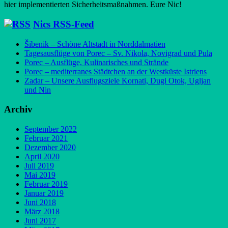
hier implementierten Sicherheitsmaßnahmen. Eure Nic!
Nics RSS-Feed
Šibenik – Schöne Altstadt in Norddalmatien
Tagesausflüge von Porec – Sv. Nikola, Novigrad und Pula
Porec – Ausflüge, Kulinarisches und Strände
Porec – mediterranes Städtchen an der Westküste Istriens
Zadar – Unsere Ausflugsziele Kornati, Dugi Otok, Ugljan
und Nin
Archiv
September 2022
Februar 2021
Dezember 2020
April 2020
Juli 2019
Mai 2019
Februar 2019
Januar 2019
Juni 2018
März 2018
Juni 2017