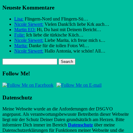
Neueste Kommentare
Lisa:
Flingern-Nord und Flingern-Sü…
Nicole Siewert:
Vielen Dank!Ich liebe Krk auch…
Martin EO:
Hi, Du hast mit Deinem Bericht…
Folie:
Ich liebe die türkische Küch…
Nicole Siewert:
Liebe Marita, ich freue mich s…
Marita:
Danke für die tollen Fotos Wi…
Nicole Siewert:
Hallo Antonia, wie schön! All…
Follow Me!
Datenschutz
Meine Webseite wurde an die Anforderungen der DSGVO
angepasst. Als verantwortungsbewusste Betreiberin dieser Webseite
liegt mir der Schutz Deiner Daten grundsätzlich am Herzen. Bitte
informiere Dich immer im Bereich
Datenschutz
über meine
Datenschutzerklärungen für Funktionen meiner Webseite und die