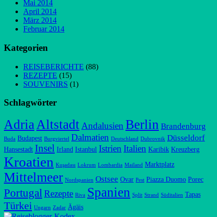
Mai 2014
April 2014
März 2014
Februar 2014
Kategorien
REISEBERICHTE
(88)
REZEPTE
(15)
SOUVENIRS
(1)
Schlagwörter
Adria
Altstadt
Berlin
Andalusien
Brandenburg
Dalmatien
Düsseldorf
Budapest
Buda
Burgviertel
Deutschland
Dubrovnik
Insel
Istrien
Italien
Hansestadt
Irland
Istanbul
Karibik
Kreuzberg
Kroatien
Marktplatz
Kuşadası
Lokrum
Lombardia
Mailand
Mittelmeer
Ostsee
Ovar
Piazza Duomo
Porec
Nordspanien
Pest
Spanien
Portugal
Rezepte
Tapas
Riva
Split
Strand
Süditalien
Türkei
Ägäis
Ungarn
Zadar