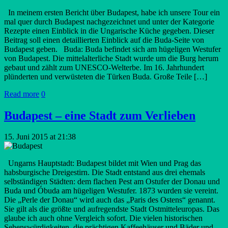
In meinem ersten Bericht über Budapest, habe ich unsere Tour ein
mal quer durch Budapest nachgezeichnet und unter der Kategorie
Rezepte einen Einblick in die Ungarische Küche gegeben. Dieser
Beitrag soll einen detaillierten Einblick auf die Buda-Seite von
Budapest geben. Buda: Buda befindet sich am hügeligen Westufer
von Budapest. Die mittelalterliche Stadt wurde um die Burg herum
gebaut und zählt zum UNESCO-Welterbe. Im 16. Jahrhundert
plünderten und verwüsteten die Türken Buda. Große Teile […]
Read more
0
Budapest – eine Stadt zum Verlieben
15. Juni 2015 at 21:38
Ungarns Hauptstadt: Budapest bildet mit Wien und Prag das
habsburgische Dreigestirn. Die Stadt entstand aus drei ehemals
selbständigen Städten: dem flachen Pest am Ostufer der Donau und
Buda und Óbuda am hügeligen Westufer. 1873 wurden sie vereint.
Die „Perle der Donau“ wird auch das „Paris des Ostens“ genannt.
Sie gilt als die größte und aufregendste Stadt Ostmitteleuropas. Das
glaube ich auch ohne Vergleich sofort. Die vielen historischen
Sehenswürdigkeiten, die prächtigen Kaffeehäuser und Bäder und