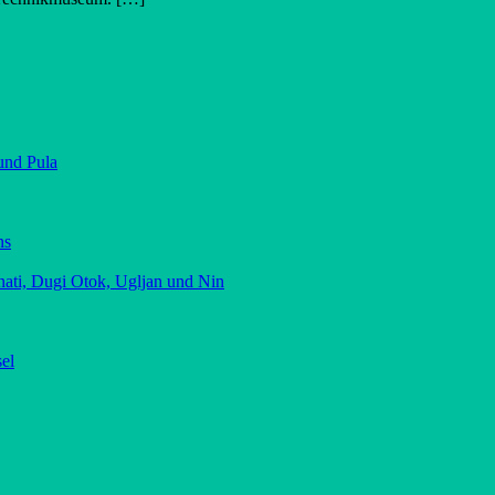
und Pula
ns
nati, Dugi Otok, Ugljan und Nin
sel