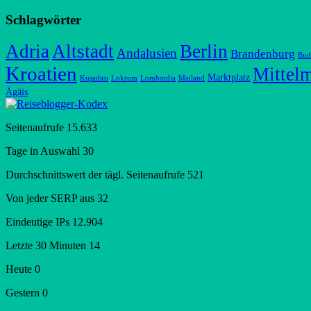
Schlagwörter
Adria
Altstadt
Berlin
Andalusien
Brandenburg
Bud
Kroatien
Mittel
Marktplatz
Kuşadası
Lokrum
Lombardia
Mailand
Ägäis
Seitenaufrufe
15.633
Tage in Auswahl
30
Durchschnittswert der tägl. Seitenaufrufe
521
Von jeder SERP aus
32
Eindeutige IPs
12.904
Letzte 30 Minuten
14
Heute
0
Gestern
0