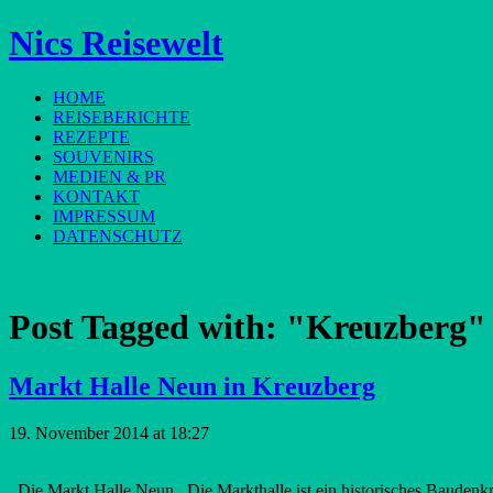
Nics Reisewelt
HOME
REISEBERICHTE
REZEPTE
SOUVENIRS
MEDIEN & PR
KONTAKT
IMPRESSUM
DATENSCHUTZ
Post Tagged with:
"Kreuzberg"
Markt Halle Neun in Kreuzberg
19. November 2014 at 18:27
Die Markt Halle Neun Die Markthalle ist ein historisches Baudenkma