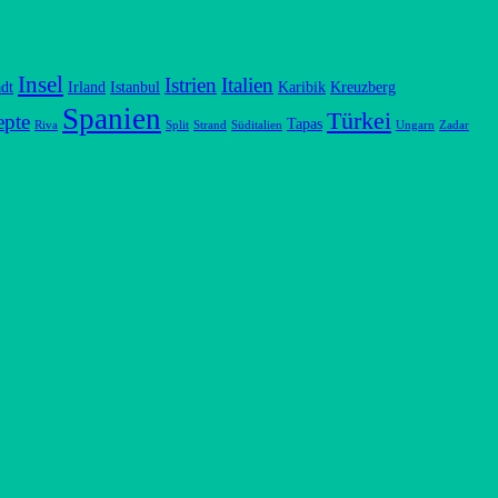
Insel
Istrien
Italien
dt
Irland
Istanbul
Karibik
Kreuzberg
Spanien
Türkei
epte
Tapas
Riva
Split
Strand
Süditalien
Ungarn
Zadar