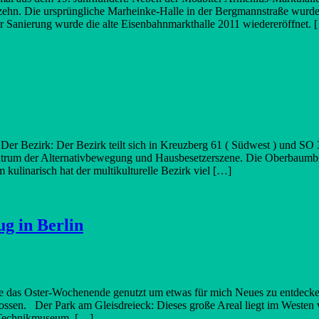
erzehn. Die ursprüngliche Marheinke-Halle in der Bergmannstraße wurd
er Sanierung wurde die alte Eisenbahnmarkthalle 2011 wiedereröffnet. 
Der Bezirk: Der Bezirk teilt sich in Kreuzberg 61 ( Südwest ) und SO
entrum der Alternativbewegung und Hausbesetzerszene. Die Oberbaumbr
kulinarisch hat der multikulturelle Bezirk viel […]
ug in Berlin
abe das Oster-Wochenende genutzt um etwas für mich Neues zu entdecke
ossen. Der Park am Gleisdreieck: Dieses große Areal liegt im Westen
s Technikmuseum. […]