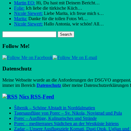
Martin EO:
Hi, Du hast mit Deinem Bericht…
Folie:
Ich liebe die türkische Küch…
Nicole Siewert:
Liebe Marita, ich freue mich s…
Marita:
Danke für die tollen Fotos Wi…
Nicole Siewert:
Hallo Antonia, wie schön! All…
Follow Me!
Datenschutz
Meine Webseite wurde an die Anforderungen der DSGVO angepasst. Al
immer im Bereich
Datenschutz
über meine Datenschutzerklärungen f
Nics RSS-Feed
Šibenik – Schöne Altstadt in Norddalmatien
Tagesausflüge von Porec – Sv. Nikola, Novigrad und Pula
Porec – Ausflüge, Kulinarisches und Strände
Porec – mediterranes Städtchen an der Westküste Istriens
Zadar – Unsere Ausflugsziele Kornati, Dugi Otok, Ugljan und