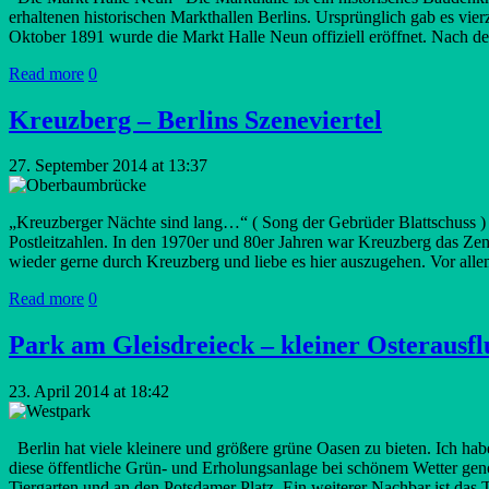
erhaltenen historischen Markthallen Berlins. Ursprünglich gab es vi
Oktober 1891 wurde die Markt Halle Neun offiziell eröffnet. Nach d
Read more
0
Kreuzberg – Berlins Szeneviertel
27. September 2014 at 13:37
„Kreuzberger Nächte sind lang…“ ( Song der Gebrüder Blattschuss ) 
Postleitzahlen. In den 1970er und 80er Jahren war Kreuzberg das Z
wieder gerne durch Kreuzberg und liebe es hier auszugehen. Vor allem 
Read more
0
Park am Gleisdreieck – kleiner Osterausfl
23. April 2014 at 18:42
Berlin hat viele kleinere und größere grüne Oasen zu bieten. Ich h
diese öffentliche Grün- und Erholungsanlage bei schönem Wetter gen
Tiergarten und an den Potsdamer Platz. Ein weiterer Nachbar ist da