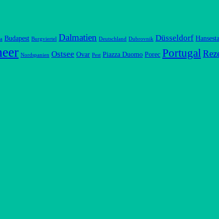
Dalmatien
Düsseldorf
Budapest
Hansesta
a
Burgviertel
Deutschland
Dubrovnik
meer
Portugal
Rez
Ostsee
Ovar
Piazza Duomo
Porec
Nordspanien
Pest