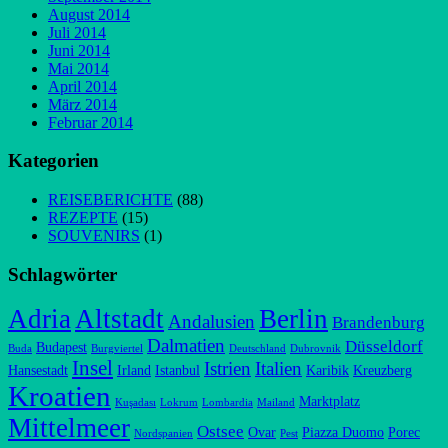
August 2014
Juli 2014
Juni 2014
Mai 2014
April 2014
März 2014
Februar 2014
Kategorien
REISEBERICHTE
(88)
REZEPTE
(15)
SOUVENIRS
(1)
Schlagwörter
Adria
Altstadt
Berlin
Andalusien
Brandenburg
Dalmatien
Düsseldorf
Budapest
Buda
Burgviertel
Deutschland
Dubrovnik
Insel
Istrien
Italien
Hansestadt
Irland
Istanbul
Karibik
Kreuzberg
Kroatien
Marktplatz
Kuşadası
Lokrum
Lombardia
Mailand
Mittelmeer
Ostsee
Ovar
Piazza Duomo
Porec
Nordspanien
Pest