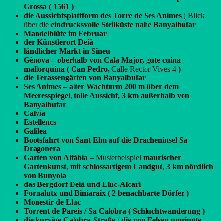
Grossa ( 1561 )
die Aussichtsplattform des Torre de Ses Animes
( Blick
über die
eindrucksvolle Steilküste nahe Banyalbufar
Mandelblüte im Februar
der Künstlerort Deià
ländlicher Markt in Sineu
Gènova – oberhalb von Cala Major, gute cuina
mallorquina ( Can Pedro,
Calle Rector Vives 4
)
die Terassengärten von Banyalbufar
Ses Animes
–
alter Wachturm 200 m über dem
Meeresspiegel
,
tolle Aussicht, 3 km außerhalb von
Banyalbufar
Calvià
Estellencs
Galilea
Bootsfahrt von Sant Elm auf die Dracheninsel Sa
Dragonera
Garten von Alfàbia
– Musterbeispiel
maurischer
Gartenkunst
,
mit schlossartigem Landgut
,
3 km nördlich
von Bunyola
das Bergdorf Deià und Lluc-Alcari
Fornalutx und Biniaraix ( 2 benachbarte Dörfer )
Monestir de Lluc
Torrent de Pareis / Sa Calobra ( Schluchtwanderung )
die kurvige Calobra-Straße
/
die von Felsen umringte