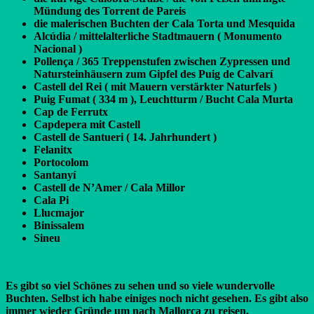
Mündung des Torrent de Pareis
die malerischen Buchten der Cala Torta und Mesquida
Alcúdia / mittelalterliche Stadtmauern ( Monumento
Nacional )
Pollença / 365 Treppenstufen zwischen Zypressen und
Natursteinhäusern zum Gipfel des Puig de Calvarí
Castell del Rei ( mit Mauern verstärkter Naturfels )
Puig Fumat ( 334 m ), Leuchtturm / Bucht Cala Murta
Cap de Ferrutx
Capdepera mit Castell
Castell de Santueri ( 14. Jahrhundert )
Felanitx
Portocolom
Santanyí
Castell de N’Amer / Cala Millor
Cala Pi
Llucmajor
Binissalem
Sineu
Es gibt so viel Schönes zu sehen und so viele wundervolle
Buchten. Selbst ich habe einiges noch nicht gesehen. Es gibt also
immer wieder Gründe um nach Mallorca zu reisen.