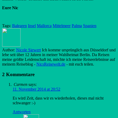
Eure Nic
Tags:
Balearen
Insel
Mallorca
Mittelmeer
Palma
Spanien
Author:
Nicole Siewert
Ich komme ursprünglich aus Düsseldorf und
lebe seit über 12 Jahren in meiner Wahlheimat Berlin. Da Reisen
meine größte Leidenschaft ist, möchte ich meine Reiseerlebnisse auf
meinem Reiseblog -
NicsReisewelt.de
- mit euch teilen.
2 Kommentare
Carmen
says:
11. November 2014 at 20:52
Es wird Zeit, dass wir es wiederholen, dieses mal nicht
schwanger :-)
Antworten