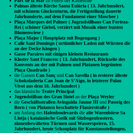
Parc de la Mar
zu Füßen der Kathedrale
Palmas älteste Kirche Santa Eulària ( 13. Jahrhundert,
mit schönem Glockenturm, die Fertigstellung dauerte
Jahrhunderte, auf dem Fundament einer Moschee )
Plaça Marques del Palmer
( Jugendstilhaus Can Forteza-
Rei ( schöner Giebel, verziert mit Mosaik einer bunten
Blumenwiese )
Plaça Major ( Hauptplatz mit Bogengang )
Calle Sant Domingo ( urtümlicher Laden mit Würsten die
an der Decke hängen )
Gasse Paraires mit einigen kleinen Restaurants
Kloster Sant Francesc ( 13. Jahrhundert, Rückseite des
Konvents an der mit Palmen und Platanen begrünten
Plaça Quadrado )
die Gassen
Can Sanç
und
Can Savella ( in ersterer älteste
Schokoladeria Can Joan de S’Aigo, in letzterer Palau
Vivot aus dem 18. Jahrhundert )
das klassische
Teatre Principal
Jugendstilbau des Gran Hotel
an der
Plaça Weyler
die
Geschäftsstraßen Avinguida Jaume III
und
Passeig des
Born ( von Platanen beschattete Flanierstraße )
am Anfang des
Hafenboulevards
die
alte Warenbörse Sa
Llotja ( katalanische Gotik mit Sitzbogenfenstern,
zinnenbewährten Türmen und Wasserspeiern, 15.
Jahrhundert, heute Schauplatz für Kunstausstellungen,