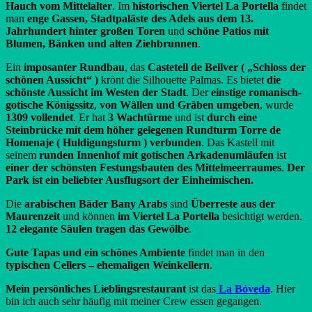
Hauch vom Mittelalter
. Im
historischen Viertel La Portella
findet
man
enge Gassen,
Stadtpaläste des Adels aus dem 13.
Jahrhundert hinter großen Toren
und
schöne Patios mit
Blumen, Bänken und alten Ziehbrunnen
.
Ein
imposanter Rundbau
, das
Castetell de Bellver ( „Schloss der
schönen Aussicht“ )
krönt die Silhouette Palmas. Es bietet
die
schönste Aussicht im Westen der Stadt
. Der
einstige romanisch-
gotische Königssitz
,
von Wällen und Gräben umgeben
, wurde
1309 vollendet
. Er hat
3
Wachtürme
und ist
durch eine
Steinbrücke mit dem höher gelegenen Rundturm Torre de
Homenaje ( Huldigungsturm ) verbunden
. Das Kastell mit
seinem
runden Innenhof mit gotischen Arkadenumläufen
ist
einer der schönsten Festungsbauten des Mittelmeerraumes
.
Der
Park ist ein beliebter Ausflugsort der Einheimischen.
Die
arabischen Bäder Bany Arabs
sind
Überreste aus der
Maurenzeit
und können
im Viertel La Portella
besichtigt werden.
12 elegante Säulen
tragen das Gewölbe
.
Gute Tapas und ein schönes Ambiente
findet man in den
typischen Cellers – ehemaligen Weinkellern
.
Mein persönliches Lieblingsrestaurant
ist das
La Bóveda
. Hier
bin ich auch sehr häufig mit meiner Crew essen gegangen.