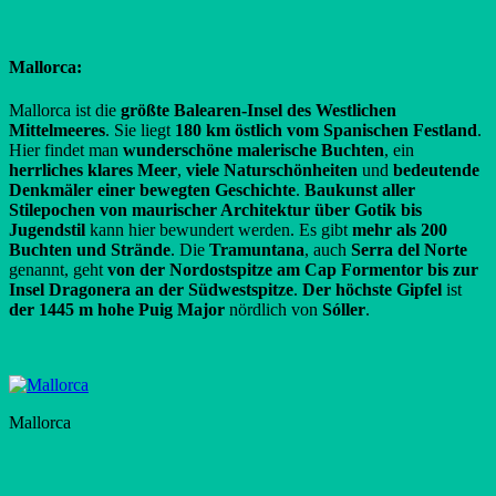
Mallorca:
Mallorca ist die
größte Balearen-Insel
des Westlichen
Mittelmeeres
. Sie liegt
180 km östlich vom Spanischen Festland
.
Hier findet man
wunderschöne malerische Buchten
, ein
herrliches klares Meer
,
viele Naturschönheiten
und
bedeutende
Denkmäler einer bewegten Geschichte
.
Baukunst aller
Stilepochen
von maurischer Architektur über Gotik bis
Jugendstil
kann hier bewundert werden. Es gibt
mehr als
200
Buchten und Strände
. Die
Tramuntana
, auch
Serra del Norte
genannt, geht
von der Nordostspitze am Cap Formentor bis zur
Insel Dragonera an
der Südwestspitze
.
Der höchste Gipfel
ist
der 1445 m hohe Puig Major
nördlich von
Sóller
.
Mallorca