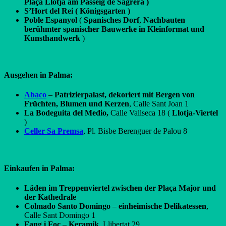
Plaça Llotja am Passeig de Sagrera )
S’Hort del Rei ( Königsgarten )
Poble Espanyol
(
Spanisches Dorf
,
Nachbauten
berühmter spanischer Bauwerke in Kleinformat und
Kunsthandwerk
)
Ausgehen in Palma:
Abaco
–
Patrizierpalast, dekoriert mit Bergen von
Früchten, Blumen und Kerzen
, Calle Sant Joan 1
La Bodeguita del Medio,
Calle Vallseca 18 (
Llotja-Viertel
)
Celler Sa Premsa
, Pl. Bisbe Berenguer de Palou 8
Einkaufen in Palma:
Läden im Treppenviertel zwischen der Plaça Major und
der Kathedrale
Colmado Santo Domingo
–
einheimische Delikatessen
,
Calle Sant Domingo 1
Fang i Foc
–
Keramik
, Llibertat 29