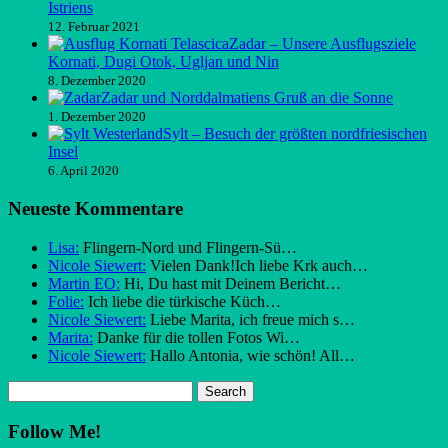
Istriens
12. Februar 2021
Zadar – Unsere Ausflugsziele
Kornati, Dugi Otok, Ugljan und Nin
8. Dezember 2020
Zadar und Norddalmatiens Gruß an die Sonne
1. Dezember 2020
Sylt – Besuch der größten nordfriesischen
Insel
6. April 2020
Neueste Kommentare
Lisa:
Flingern-Nord und Flingern-Sü…
Nicole Siewert:
Vielen Dank!Ich liebe Krk auch…
Martin EO:
Hi, Du hast mit Deinem Bericht…
Folie:
Ich liebe die türkische Küch…
Nicole Siewert:
Liebe Marita, ich freue mich s…
Marita:
Danke für die tollen Fotos Wi…
Nicole Siewert:
Hallo Antonia, wie schön! All…
Follow Me!