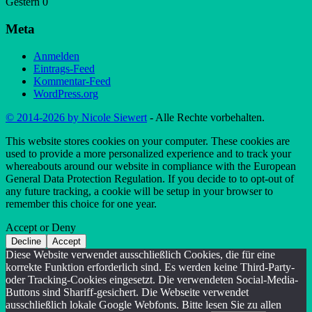
Gestern
0
Meta
Anmelden
Eintrags-Feed
Kommentar-Feed
WordPress.org
© 2014-2026 by Nicole Siewert
- Alle Rechte vorbehalten.
This website stores cookies on your computer. These cookies are
used to provide a more personalized experience and to track your
whereabouts around our website in compliance with the European
General Data Protection Regulation. If you decide to to opt-out of
any future tracking, a cookie will be setup in your browser to
remember this choice for one year.
Accept or Deny
Decline
Accept
Diese Website verwendet ausschließlich Cookies, die für eine
korrekte Funktion erforderlich sind. Es werden keine Third-Party-
oder Tracking-Cookies eingesetzt. Die verwendeten Social-Media-
Buttons sind Shariff-gesichert. Die Webseite verwendet
ausschließlich lokale Google Webfonts. Bitte lesen Sie zu allen