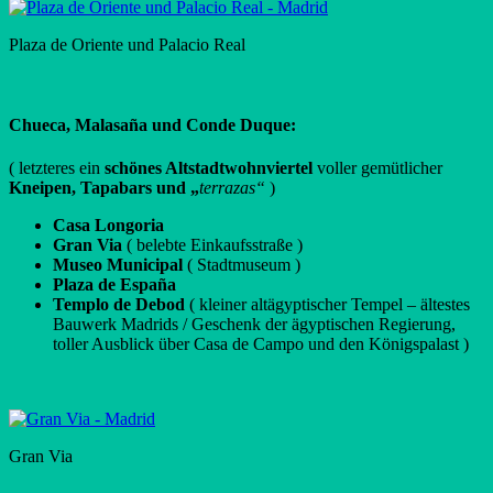
Plaza de Oriente und Palacio Real
Chueca, Malasaña und Conde Duque:
( letzteres ein
schönes Altstadtwohnviertel
voller gemütlicher
Kneipen, Tapabars und „
terraz
as“
)
Casa Longoria
Gran Via
( belebte Einkaufsstraße )
Museo Municipal
( Stadtmuseum )
Plaza de España
Templo de Debod
( kleiner altägyptischer Tempel – ältestes
Bauwerk Madrids / Geschenk der ägyptischen Regierung,
toller Ausblick über Casa de Campo und den Königspalast )
Gran Via