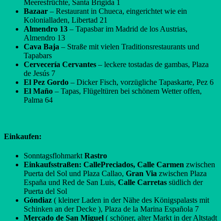
Meeresfrüchte, Santa Brígida 1
Bazaar
– Restaurant in Chueca, eingerichtet wie ein
Kolonialladen, Libertad 21
Almendro 13
– Tapasbar im Madrid de los Austrias,
Almendro 13
Cava Baja
– Straße mit vielen Traditionsrestaurants und
Tapabars
Cervecería Cervantes
– leckere tostadas de gambas, Plaza
de Jesús 7
El Pez Gordo
– Dicker Fisch, vorzügliche Tapaskarte, Pez 6
El Maño
– Tapas, Flügeltüren bei schönem Wetter offen,
Palma 64
Einkaufen:
Sonntagsflohmarkt
Rastro
Einkaufsstraßen: CallePreciados, Calle Carmen
zwischen
Puerta del Sol und Plaza Callao,
Gran Via
zwischen Plaza
España und Red de San Luis,
Calle Carretas
südlich der
Puerta del Sol
Góndiaz
( kleiner Laden in der Nähe des Königspalasts mit
Schinken an der Decke ), Plaza de la Marina Española 7
Mercado de San Miguel
( schöner, alter Markt in der Altstadt