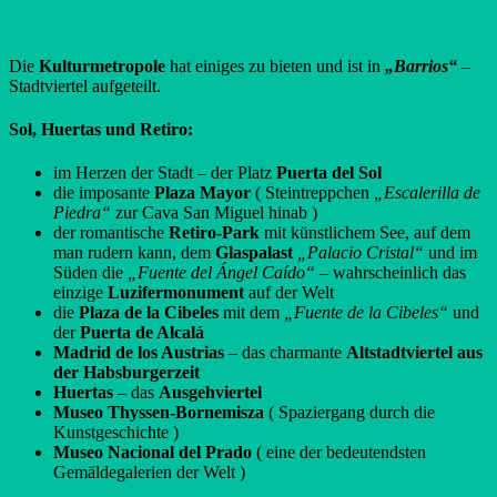
Die
Kulturmetropole
hat einiges zu bieten und ist in
„Barrios“
–
Stadtviertel aufgeteilt.
Sol, Huertas und Retiro:
im Herzen der Stadt – der Platz
Puerta del Sol
die imposante
Plaza Mayor
( Steintreppchen
„Escalerilla de
Piedra“
zur Cava San Miguel hinab )
der romantische
Retiro-Park
mit künstlichem See, auf dem
man rudern kann, dem
Glaspalast
„Palacio Cristal“
und im
Süden die
„Fuente del Ángel Caído“ –
wahrscheinlich das
einzige
Luzifermonument
auf der Welt
die
Plaza de la Cibeles
mit dem
„Fuente de la Cibeles“
und
der
Puerta de Alcalá
Madrid de los Austrias
– das charmante
Altstadtviertel aus
der Habsburgerzeit
Huertas
– das
Ausgehviertel
Museo Thyssen-Bornemisza
( Spaziergang durch die
Kunstgeschichte )
Museo Nacional del Prado
( eine der bedeutendsten
Gemäldegalerien der Welt )