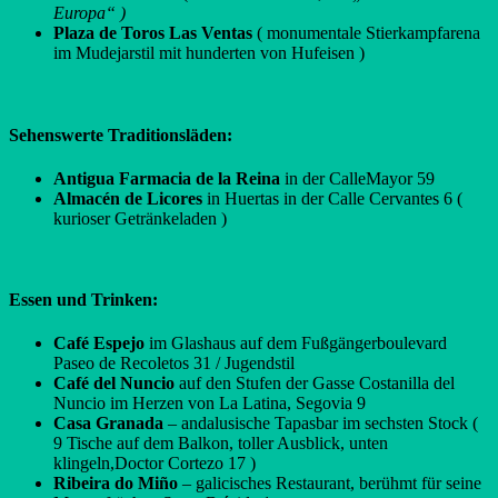
Europa“ )
Plaza de Toros Las Ventas
( monumentale Stierkampfarena
im Mudejarstil mit hunderten von Hufeisen )
Sehenswerte Traditionsläden:
Antigua Farmacia
de la Reina
in der CalleMayor 59
Almacén de Licores
in Huertas in der Calle Cervantes 6 (
kurioser Getränkeladen )
Essen und Trinken:
Café Espejo
im Glashaus auf dem Fußgängerboulevard
Paseo de Recoletos 31 / Jugendstil
Café del Nuncio
auf den Stufen der Gasse Costanilla del
Nuncio im Herzen von La Latina, Segovia 9
Casa Granada
– andalusische Tapasbar im sechsten Stock (
9 Tische auf dem Balkon, toller Ausblick, unten
klingeln,Doctor Cortezo 17 )
Ribeira do Miño
– galicisches Restaurant, berühmt für seine