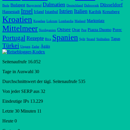
Dalmatien
Düsseldorf
Budapest
Buda
Burgviertel
Deutschland
Dubrovnik
Insel
Istrien
Italien
Hansestadt
Irland
Istanbul
Karibik
Kreuzberg
Kroatien
Marktplatz
Kuşadası
Lokrum
Lombardia
Mailand
Mittelmeer
Ostsee
Ovar
Piazza Duomo
Porec
Nordspanien
Pest
Spanien
Portugal
Rezepte
Tapas
Riva
Split
Strand
Süditalien
Türkei
Ägäis
Ungarn
Zadar
Seitenaufrufe
16.052
Tage in Auswahl
30
Durchschnittswert der tägl. Seitenaufrufe
535
Von jeder SERP aus
32
Eindeutige IPs
13.229
Letzte 30 Minuten
11
Heute
0