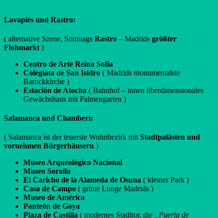
Lavapiés und Rastro:
( alternative Szene, Sonntags
Rastro
– Madrids
größter
Flohmarkt
)
Centro de Arte Reina Sofía
Colegiata de San Isidro
( Madrids monumentalste
Barockkirche )
Estación de Atocha
( Bahnhof – innen überdimensionales
Gewächshaus mit Palmengarten )
Salamanca und Chamberí:
( Salamanca ist der teuerste Wohnbezirk mit
Stadtpalästen und
vornehmen Bürgerhäusern
)
Museo Arqueológico Nacional
Museo Sorolla
El Caricho de la Alameda de Osuna
( kleiner Park )
Casa de Campo
( grüne Lunge Madrids )
Museo de América
Panteón de Goya
Plaza de Castilla
( modernes Stadttor, die
„Puerta de