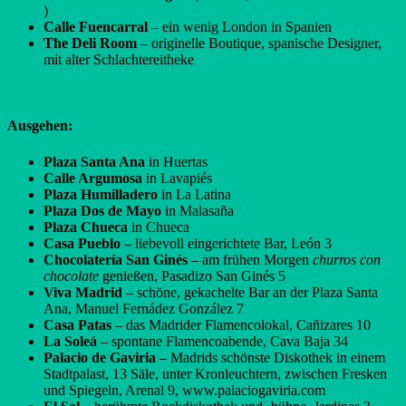
)
Calle Fuencarral
– ein wenig London in Spanien
The Deli Room
– originelle Boutique, spanische Designer,
mit alter Schlachtereitheke
Ausgehen:
Plaza Santa Ana
in Huertas
Calle Argumosa
in Lavapiés
Plaza Humilladero
in La Latina
Plaza Dos de Mayo
in Malasaña
Plaza Chueca
in Chueca
Casa Pueblo
– liebevoll eingerichtete Bar, León 3
Chocolatería San Ginés
– am frühen Morgen
churros con
chocolate
genießen, Pasadizo San Ginés 5
Viva Madrid
– schöne, gekachelte Bar an der Plaza Santa
Ana, Manuel Fernádez González 7
Casa Patas
– das Madrider Flamencolokal, Cañizares 10
La Soleá
– spontane Flamencoabende, Cava Baja 34
Palacio de Gaviria
– Madrids schönste Diskothek in einem
Stadtpalast, 13 Säle, unter Kronleuchtern, zwischen Fresken
und Spiegeln, Arenal 9, www.palaciogaviria.com