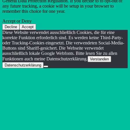
General Data Protection Regulation. If you decide to to opt-out of
any future tracking, a cookie will be setup in your browser to
remember this choice for one year.
Accept or Deny
Decline
Accept
Diese Website verwendet ausschließlich Cookies, die für eine
korrekte Funktion erforderlich sind. Es werden keine Third-Party-
oder Tracking-Cookies eingesetzt. Die verwendeten Social-Media-
Buttons sind Shariff-gesichert. Die Webseite verwendet
ausschließlich lokale Google Webfonts. Bitte lesen Sie zu allen
Funktionen auch meine Datenschutzerklärung.
Verstanden
Datenschutzerklärung