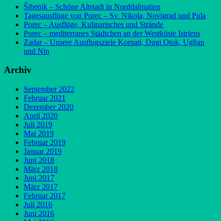
Šibenik – Schöne Altstadt in Norddalmatien
Tagesausflüge von Porec – Sv. Nikola, Novigrad und Pula
Porec – Ausflüge, Kulinarisches und Strände
Porec – mediterranes Städtchen an der Westküste Istriens
Zadar – Unsere Ausflugsziele Kornati, Dugi Otok, Ugljan
und Nin
Archiv
September 2022
Februar 2021
Dezember 2020
April 2020
Juli 2019
Mai 2019
Februar 2019
Januar 2019
Juni 2018
März 2018
Juni 2017
März 2017
Februar 2017
Juli 2016
Juni 2016