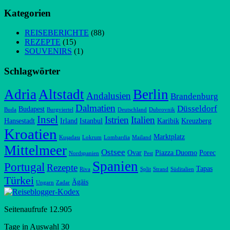
Kategorien
REISEBERICHTE
(88)
REZEPTE
(15)
SOUVENIRS
(1)
Schlagwörter
Adria
Altstadt
Berlin
Andalusien
Brandenburg
Dalmatien
Düsseldorf
Budapest
Buda
Burgviertel
Deutschland
Dubrovnik
Insel
Istrien
Italien
Hansestadt
Irland
Istanbul
Karibik
Kreuzberg
Kroatien
Marktplatz
Kuşadası
Lokrum
Lombardia
Mailand
Mittelmeer
Ostsee
Ovar
Piazza Duomo
Porec
Nordspanien
Pest
Spanien
Portugal
Rezepte
Tapas
Riva
Split
Strand
Süditalien
Türkei
Ägäis
Ungarn
Zadar
Seitenaufrufe
12.905
Tage in Auswahl
30