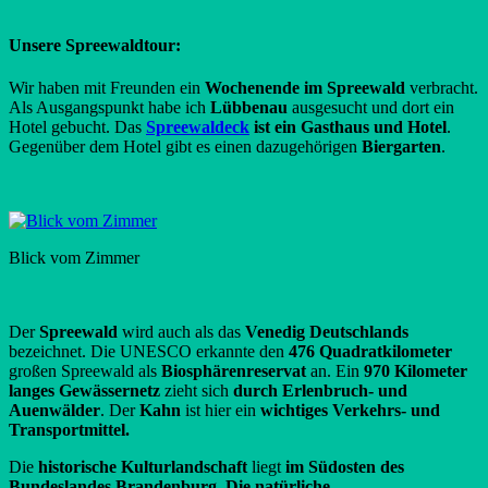
Unsere Spreewaldtour:
Wir haben mit Freunden ein
Wochenende im Spreewald
verbracht.
Als Ausgangspunkt habe ich
Lübbenau
ausgesucht und dort ein
Hotel gebucht. Das
Spreewaldeck
ist ein Gasthaus und Hotel
.
Gegenüber dem Hotel gibt es einen dazugehörigen
Biergarten
.
Blick vom Zimmer
Der
Spreewald
wird auch als das
Venedig Deutschlands
bezeichnet. Die UNESCO erkannte den
476 Quadratkilometer
großen Spreewald als
Biosphärenreservat
an. Ein
970 Kilometer
langes Gewässernetz
zieht sich
durch Erlenbruch- und
Auenwälder
. Der
Kahn
ist hier ein
wichtiges Verkehrs- und
Transportmittel.
Die
historische Kulturlandschaft
liegt
im Südosten des
Bundeslandes Brandenburg
.
Die natürliche