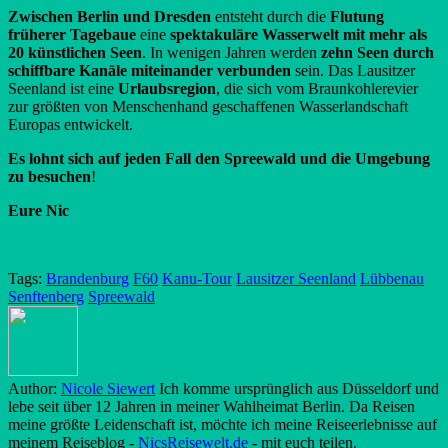
Zwischen Berlin und Dresden
entsteht durch die
Flutung
früherer Tagebaue
eine
spektakuläre Wasserwelt mit mehr als
20 künstlichen Seen
. In wenigen Jahren werden
zehn Seen durch
schiffbare Kanäle miteinander verbunden
sein. Das Lausitzer
Seenland ist eine
Urlaubsregion
, die sich vom Braunkohlerevier
zur größten von Menschenhand geschaffenen Wasserlandschaft
Europas entwickelt.
Es lohnt sich auf jeden Fall den Spreewald und die Umgebung
zu besuchen
!
Eure Nic
Tags:
Brandenburg
F60
Kanu-Tour
Lausitzer Seenland
Lübbenau
Senftenberg
Spreewald
Author:
Nicole Siewert
Ich komme ursprünglich aus Düsseldorf und
lebe seit über 12 Jahren in meiner Wahlheimat Berlin. Da Reisen
meine größte Leidenschaft ist, möchte ich meine Reiseerlebnisse auf
meinem Reiseblog -
NicsReisewelt.de
- mit euch teilen.