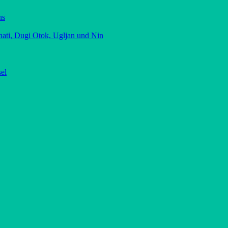
ns
nati, Dugi Otok, Ugljan und Nin
sel