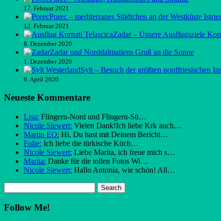
17. Februar 2021
Porec – mediterranes Städtchen an der Westküste Istrie
12. Februar 2021
Zadar – Unsere Ausflugsziele Kor
8. Dezember 2020
Zadar und Norddalmatiens Gruß an die Sonne
1. Dezember 2020
Sylt – Besuch der größten nordfriesischen In
6. April 2020
Neueste Kommentare
Lisa:
Flingern-Nord und Flingern-Sü…
Nicole Siewert:
Vielen Dank!Ich liebe Krk auch…
Martin EO:
Hi, Du hast mit Deinem Bericht…
Folie:
Ich liebe die türkische Küch…
Nicole Siewert:
Liebe Marita, ich freue mich s…
Marita:
Danke für die tollen Fotos Wi…
Nicole Siewert:
Hallo Antonia, wie schön! All…
Follow Me!