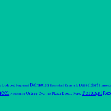
Dalmatien
Düsseldorf
Budapest
Hansesta
a
Burgviertel
Deutschland
Dubrovnik
meer
Portugal
Rez
Ostsee
Ovar
Piazza Duomo
Porec
Nordspanien
Pest