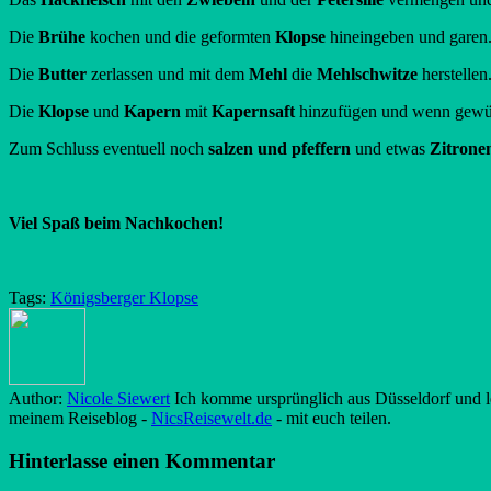
Die
Brühe
kochen und die geformten
Klopse
hineingeben und garen
Die
Butter
zerlassen und mit dem
Mehl
die
Mehlschwitze
herstelle
Die
Klopse
und
Kapern
mit
Kapernsaft
hinzufügen und wenn gewü
Zum Schluss eventuell noch
salzen und pfeffern
und etwas
Zitronen
Viel Spaß beim Nachkochen!
Tags:
Königsberger Klopse
Author:
Nicole Siewert
Ich komme ursprünglich aus Düsseldorf und le
meinem Reiseblog -
NicsReisewelt.de
- mit euch teilen.
Hinterlasse einen Kommentar