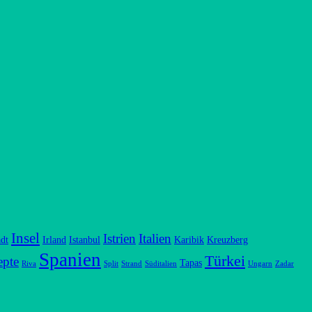
Insel
Istrien
Italien
dt
Irland
Istanbul
Karibik
Kreuzberg
Spanien
Türkei
epte
Tapas
Riva
Split
Strand
Süditalien
Ungarn
Zadar