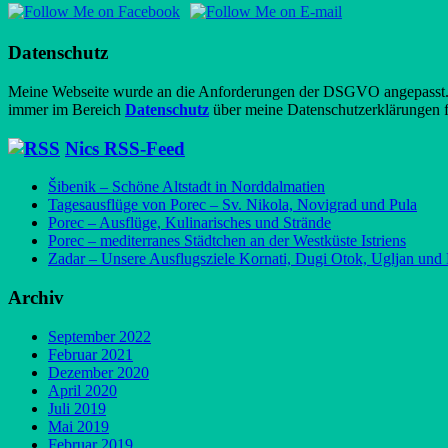
Datenschutz
Meine Webseite wurde an die Anforderungen der DSGVO angepasst. Al
immer im Bereich
Datenschutz
über meine Datenschutzerklärungen f
Nics RSS-Feed
Šibenik – Schöne Altstadt in Norddalmatien
Tagesausflüge von Porec – Sv. Nikola, Novigrad und Pula
Porec – Ausflüge, Kulinarisches und Strände
Porec – mediterranes Städtchen an der Westküste Istriens
Zadar – Unsere Ausflugsziele Kornati, Dugi Otok, Ugljan und
Archiv
September 2022
Februar 2021
Dezember 2020
April 2020
Juli 2019
Mai 2019
Februar 2019