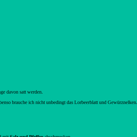
ge davon satt werden.
Ebenso brauche ich nicht unbedingt das Lorbeerblatt und Gewürznelken
d mit
Salz und Pfeffer
abschmecken.