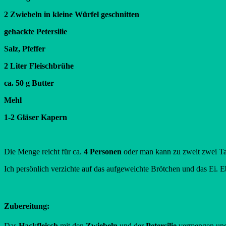
2 Zwiebeln in kleine Würfel geschnitten
gehackte Petersilie
Salz, Pfeffer
2 Liter Fleischbrühe
ca. 50 g Butter
Mehl
1-2 Gläser Kapern
Die Menge reicht für ca.
4 Personen
oder man kann zu zweit zwei Ta
Ich persönlich verzichte auf das aufgeweichte Brötchen und das Ei. 
Zubereitung:
Das
Hackfleisch
mit den
Zwiebeln
und der
Petersilie
vermengen un