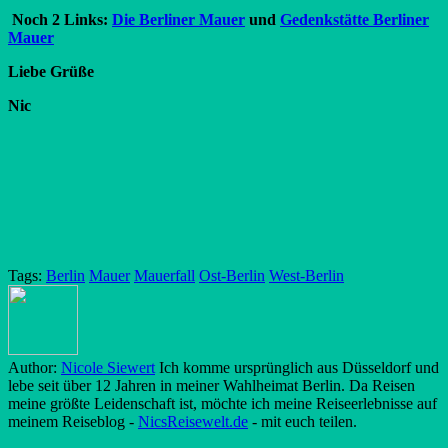
Noch 2 Links:
Die Berliner Mauer
und
Gedenkstätte Berliner
Mauer
Liebe Grüße
Nic
Tags:
Berlin
Mauer
Mauerfall
Ost-Berlin
West-Berlin
Author:
Nicole Siewert
Ich komme ursprünglich aus Düsseldorf und
lebe seit über 12 Jahren in meiner Wahlheimat Berlin. Da Reisen
meine größte Leidenschaft ist, möchte ich meine Reiseerlebnisse auf
meinem Reiseblog -
NicsReisewelt.de
- mit euch teilen.