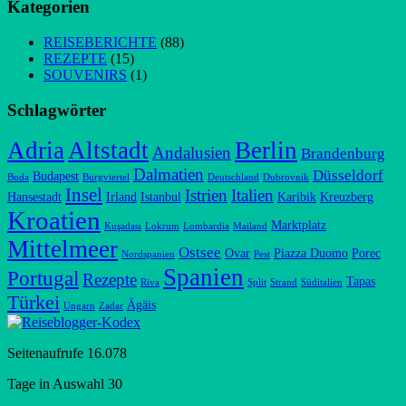
Kategorien
REISEBERICHTE
(88)
REZEPTE
(15)
SOUVENIRS
(1)
Schlagwörter
Adria
Altstadt
Berlin
Andalusien
Brandenburg
Dalmatien
Düsseldorf
Budapest
Buda
Burgviertel
Deutschland
Dubrovnik
Insel
Istrien
Italien
Hansestadt
Irland
Istanbul
Karibik
Kreuzberg
Kroatien
Marktplatz
Kuşadası
Lokrum
Lombardia
Mailand
Mittelmeer
Ostsee
Ovar
Piazza Duomo
Porec
Nordspanien
Pest
Spanien
Portugal
Rezepte
Tapas
Riva
Split
Strand
Süditalien
Türkei
Ägäis
Ungarn
Zadar
Seitenaufrufe
16.078
Tage in Auswahl
30