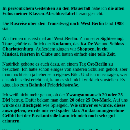
In persönlichem Gedenken an den Mauerfall
habe ich
die alten
Fotos meiner Klassen-Abschlussfahrt
herausgesucht.
Die
Busreise über den Transitweg nach West-Berlin
fand
1988
statt.
Wir freuten uns erst mal auf
West-Berlin
. Zu unserer
Sightseeing-
Tour
gehörte natürlich der
Kudamm
, das
Ka De We
und
Schloss
Charlottenburg
. Außerdem gingen wir
Shoppen, in ein
Musical, feierten in Clubs
und hatten einfach
eine tolle Zeit
.
Natürlich gehörte es auch dazu, an einem Tag
Ost-Berlin
zu
besuchen. Ich hatte schon einiges von anderen Schülern gehört, aber
man macht sich ja lieber sein eigenes Bild. Und ich muss sagen, wer
das nicht selbst erlebt hat, kann es sich nicht wirklich vorstellen. Es
ging also zum
Bahnhof Friedrichstraße
.
Ich weiß nicht mehr genau, ob der
Zwangsumtausch 20 oder 25
DM
betrug. Dafür bekam man dann
20 oder 25 Ost-Mark
. Auf uns
wirkte das
Blechgeld
wie Spielgeld.
Wie schwer es würde, dieses
auszugeben, wurde mir erst später klar. An das unangenehme
Gefühl bei der Passkontrolle kann ich mich noch sehr gut
erinnern.