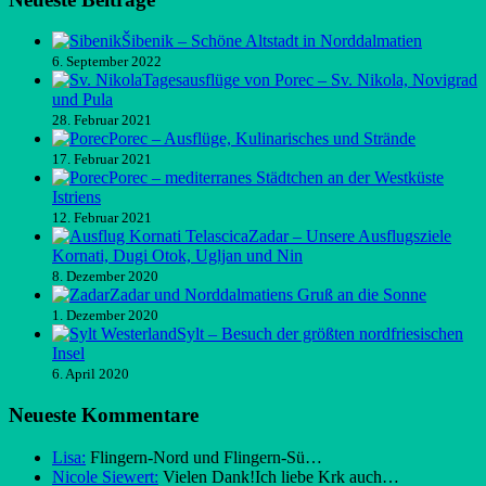
Šibenik – Schöne Altstadt in Norddalmatien
6. September 2022
Tagesausflüge von Porec – Sv. Nikola, Novigrad
und Pula
28. Februar 2021
Porec – Ausflüge, Kulinarisches und Strände
17. Februar 2021
Porec – mediterranes Städtchen an der Westküste
Istriens
12. Februar 2021
Zadar – Unsere Ausflugsziele
Kornati, Dugi Otok, Ugljan und Nin
8. Dezember 2020
Zadar und Norddalmatiens Gruß an die Sonne
1. Dezember 2020
Sylt – Besuch der größten nordfriesischen
Insel
6. April 2020
Neueste Kommentare
Lisa:
Flingern-Nord und Flingern-Sü…
Nicole Siewert:
Vielen Dank!Ich liebe Krk auch…