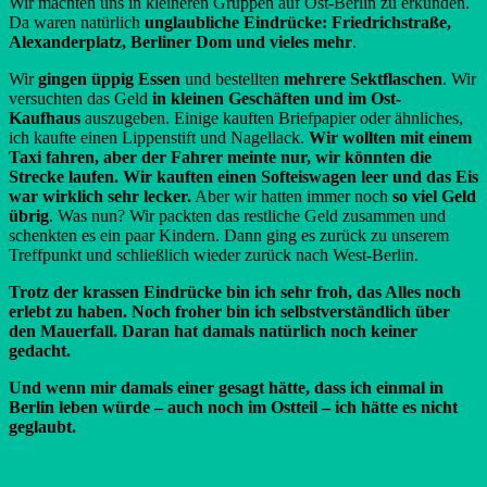
Wir machten uns in kleineren Gruppen auf Ost-Berlin zu erkunden.
Da waren natürlich
unglaubliche Eindrücke: Friedrichstraße,
Alexanderplatz, Berliner Dom
und vieles mehr
.
Wir
gingen üppig Essen
und bestellten
mehrere Sektflaschen
. Wir
versuchten das Geld
in kleinen Geschäften und im Ost-
Kaufhaus
auszugeben. Einige kauften Briefpapier oder ähnliches,
ich kaufte einen Lippenstift und Nagellack.
Wir wollten mit einem
Taxi fahren, aber der Fahrer meinte nur, wir könnten die
Strecke laufen.
Wir kauften einen Softeiswagen leer und das Eis
war wirklich sehr lecker.
Aber wir hatten immer noch
so viel Geld
übrig
. Was nun? Wir packten das restliche Geld zusammen und
schenkten es ein paar Kindern. Dann ging es zurück zu unserem
Treffpunkt und schließlich wieder zurück nach West-Berlin.
Trotz der krassen Eindrücke bin ich sehr froh, das Alles noch
erlebt zu haben. Noch froher bin ich selbstverständlich über
den Mauerfall. Daran hat damals natürlich noch keiner
gedacht.
Und wenn mir damals einer gesagt hätte, dass ich einmal in
Berlin leben würde – auch noch im Ostteil – ich hätte es nicht
geglaubt.