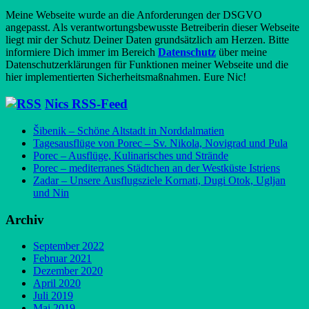
Meine Webseite wurde an die Anforderungen der DSGVO
angepasst. Als verantwortungsbewusste Betreiberin dieser Webseite
liegt mir der Schutz Deiner Daten grundsätzlich am Herzen. Bitte
informiere Dich immer im Bereich
Datenschutz
über meine
Datenschutzerklärungen für Funktionen meiner Webseite und die
hier implementierten Sicherheitsmaßnahmen. Eure Nic!
Nics RSS-Feed
Šibenik – Schöne Altstadt in Norddalmatien
Tagesausflüge von Porec – Sv. Nikola, Novigrad und Pula
Porec – Ausflüge, Kulinarisches und Strände
Porec – mediterranes Städtchen an der Westküste Istriens
Zadar – Unsere Ausflugsziele Kornati, Dugi Otok, Ugljan
und Nin
Archiv
September 2022
Februar 2021
Dezember 2020
April 2020
Juli 2019
Mai 2019