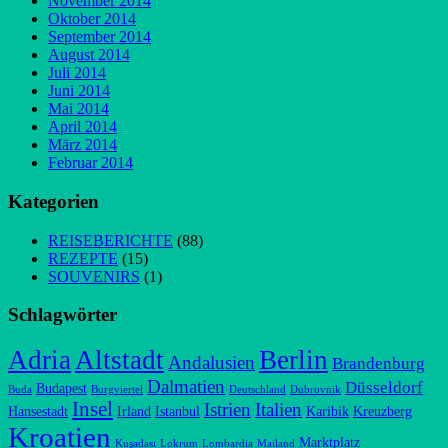
November 2014
Oktober 2014
September 2014
August 2014
Juli 2014
Juni 2014
Mai 2014
April 2014
März 2014
Februar 2014
Kategorien
REISEBERICHTE
(88)
REZEPTE
(15)
SOUVENIRS
(1)
Schlagwörter
Adria
Altstadt
Berlin
Andalusien
Brandenburg
Dalmatien
Düsseldorf
Budapest
Buda
Burgviertel
Deutschland
Dubrovnik
Insel
Istrien
Italien
Hansestadt
Irland
Istanbul
Karibik
Kreuzberg
Kroatien
Marktplatz
Kuşadası
Lokrum
Lombardia
Mailand