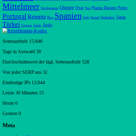
Mittelmeer
Ostsee
Ovar
Piazza Duomo
Porec
Nordspanien
Pest
Spanien
Portugal
Rezepte
Tapas
Riva
Split
Strand
Süditalien
Türkei
Ägäis
Ungarn
Zadar
Seitenaufrufe
15.846
Tage in Auswahl
30
Durchschnittswert der tägl. Seitenaufrufe
528
Von jeder SERP aus
32
Eindeutige IPs
13.044
Letzte 30 Minuten
15
Heute
0
Gestern
0
Meta