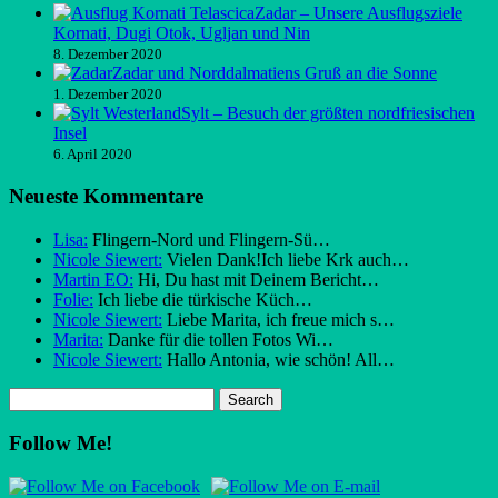
Zadar – Unsere Ausflugsziele
Kornati, Dugi Otok, Ugljan und Nin
8. Dezember 2020
Zadar und Norddalmatiens Gruß an die Sonne
1. Dezember 2020
Sylt – Besuch der größten nordfriesischen
Insel
6. April 2020
Neueste Kommentare
Lisa:
Flingern-Nord und Flingern-Sü…
Nicole Siewert:
Vielen Dank!Ich liebe Krk auch…
Martin EO:
Hi, Du hast mit Deinem Bericht…
Folie:
Ich liebe die türkische Küch…
Nicole Siewert:
Liebe Marita, ich freue mich s…
Marita:
Danke für die tollen Fotos Wi…
Nicole Siewert:
Hallo Antonia, wie schön! All…
Follow Me!