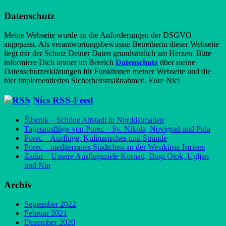
Datenschutz
Meine Webseite wurde an die Anforderungen der DSGVO
angepasst. Als verantwortungsbewusste Betreiberin dieser Webseite
liegt mir der Schutz Deiner Daten grundsätzlich am Herzen. Bitte
informiere Dich immer im Bereich
Datenschutz
über meine
Datenschutzerklärungen für Funktionen meiner Webseite und die
hier implementierten Sicherheitsmaßnahmen. Eure Nic!
Nics RSS-Feed
Šibenik – Schöne Altstadt in Norddalmatien
Tagesausflüge von Porec – Sv. Nikola, Novigrad und Pula
Porec – Ausflüge, Kulinarisches und Strände
Porec – mediterranes Städtchen an der Westküste Istriens
Zadar – Unsere Ausflugsziele Kornati, Dugi Otok, Ugljan
und Nin
Archiv
September 2022
Februar 2021
Dezember 2020