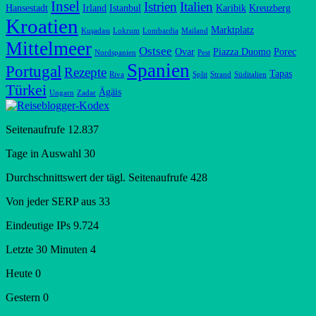
Insel
Istrien
Italien
Hansestadt
Irland
Istanbul
Karibik
Kreuzberg
Kroatien
Marktplatz
Kuşadası
Lokrum
Lombardia
Mailand
Mittelmeer
Ostsee
Ovar
Piazza Duomo
Porec
Nordspanien
Pest
Spanien
Portugal
Rezepte
Tapas
Riva
Split
Strand
Süditalien
Türkei
Ägäis
Ungarn
Zadar
Seitenaufrufe
12.837
Tage in Auswahl
30
Durchschnittswert der tägl. Seitenaufrufe
428
Von jeder SERP aus
33
Eindeutige IPs
9.724
Letzte 30 Minuten
4
Heute
0
Gestern
0