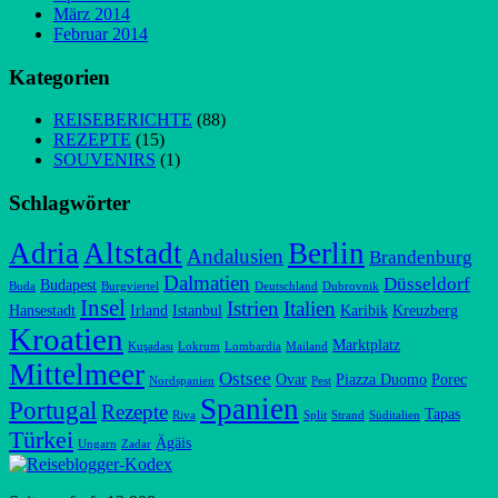
März 2014
Februar 2014
Kategorien
REISEBERICHTE
(88)
REZEPTE
(15)
SOUVENIRS
(1)
Schlagwörter
Adria
Altstadt
Berlin
Andalusien
Brandenburg
Dalmatien
Düsseldorf
Budapest
Buda
Burgviertel
Deutschland
Dubrovnik
Insel
Istrien
Italien
Hansestadt
Irland
Istanbul
Karibik
Kreuzberg
Kroatien
Marktplatz
Kuşadası
Lokrum
Lombardia
Mailand
Mittelmeer
Ostsee
Ovar
Piazza Duomo
Porec
Nordspanien
Pest
Spanien
Portugal
Rezepte
Tapas
Riva
Split
Strand
Süditalien
Türkei
Ägäis
Ungarn
Zadar