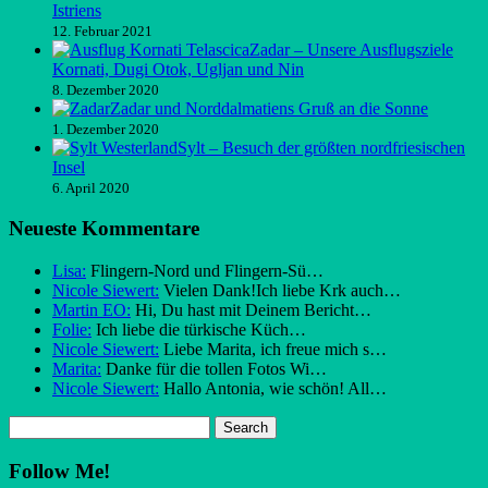
Istriens
12. Februar 2021
Zadar – Unsere Ausflugsziele
Kornati, Dugi Otok, Ugljan und Nin
8. Dezember 2020
Zadar und Norddalmatiens Gruß an die Sonne
1. Dezember 2020
Sylt – Besuch der größten nordfriesischen
Insel
6. April 2020
Neueste Kommentare
Lisa:
Flingern-Nord und Flingern-Sü…
Nicole Siewert:
Vielen Dank!Ich liebe Krk auch…
Martin EO:
Hi, Du hast mit Deinem Bericht…
Folie:
Ich liebe die türkische Küch…
Nicole Siewert:
Liebe Marita, ich freue mich s…
Marita:
Danke für die tollen Fotos Wi…
Nicole Siewert:
Hallo Antonia, wie schön! All…
Follow Me!