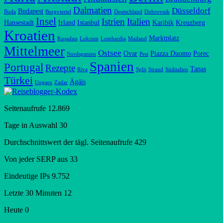
Dalmatien
Düsseldorf
Budapest
Buda
Burgviertel
Deutschland
Dubrovnik
Insel
Istrien
Italien
Hansestadt
Irland
Istanbul
Karibik
Kreuzberg
Kroatien
Marktplatz
Kuşadası
Lokrum
Lombardia
Mailand
Mittelmeer
Ostsee
Ovar
Piazza Duomo
Porec
Nordspanien
Pest
Spanien
Portugal
Rezepte
Tapas
Riva
Split
Strand
Süditalien
Türkei
Ägäis
Ungarn
Zadar
Seitenaufrufe
12.869
Tage in Auswahl
30
Durchschnittswert der tägl. Seitenaufrufe
429
Von jeder SERP aus
33
Eindeutige IPs
9.752
Letzte 30 Minuten
12
Heute
0