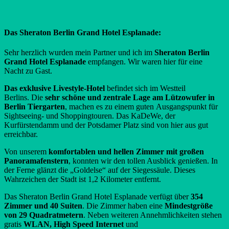
Das Sheraton Berlin Grand Hotel Esplanade:
Sehr herzlich wurden mein Partner und ich im
Sheraton Berlin
Grand Hotel Esplanade
empfangen. Wir waren hier für eine
Nacht zu Gast.
Das exklusive Livestyle-Hotel
befindet sich im Westteil
Berlins. Die
sehr schöne und zentrale Lage am Lützowufer in
Berlin Tiergarten
, machen es zu einem guten Ausgangspunkt für
Sightseeing- und Shoppingtouren. Das KaDeWe, der
Kurfürstendamm und der Potsdamer Platz sind von hier aus gut
erreichbar.
Von unserem
komfortablen und hellen Zimmer mit großen
Panoramafenstern
, konnten wir den tollen Ausblick genießen. In
der Ferne glänzt die „Goldelse“ auf der Siegessäule. Dieses
Wahrzeichen der Stadt ist 1,2 Kilometer entfernt.
Das Sheraton Berlin Grand Hotel Esplanade verfügt über
354
Zimmer und 40 Suiten
. Die Zimmer haben eine
Mindestgröße
von 29 Quadratmetern
. Neben weiteren Annehmlichkeiten stehen
gratis
WLAN, High Speed Internet
und